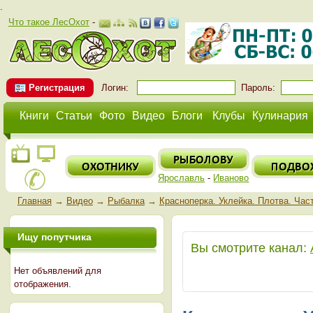
.
Что такое ЛесОхот
-
Регистрация
Логин:
Пароль:
Книги
Статьи
Фото
Видео
Блоги
Клубы
Кулинария
Ярославль
-
Иваново
Главная
→
Видео
→
Рыбалка
→
Красноперка. Уклейка. Плотва. Час
Ищу попутчика
Вы смотрите канал:
Нет объявлений для
отображения.