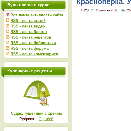
Красноперка. У
Будь всегда в курсе
# 128
2 августа 2011
625
Вся лента активности сайта
RSS - лента статей
RSS - лента видео
RSS - лента блогов
RSS - лента рецептов
RSS - лента библиотеки
RSS - лента форума
RSS - лента коментариев
Кулинарные рецепты
Судак, тушенный с хреном
Рубрика: :
С рыбой