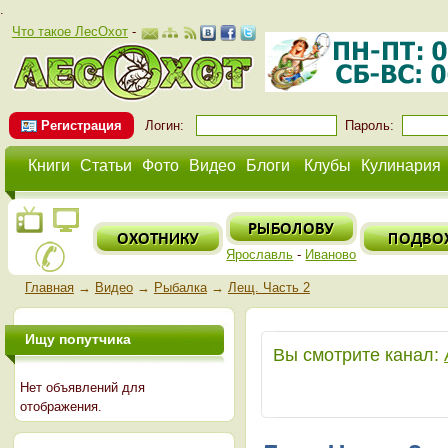
.
Что такое ЛесОхот
-
Регистрация
Логин:
Пароль:
Книги
Статьи
Фото
Видео
Блоги
Клубы
Кулинария
Ярославль
-
Иваново
Главная
→
Видео
→
Рыбалка
→
Лещ. Часть 2
Ищу попутчика
Вы смотрите канал:
Нет объявлений для
отображения.