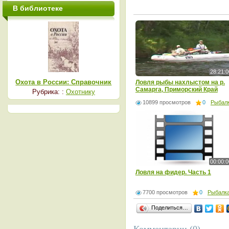
В библиотеке
28:21:0
Охота в России: Справочник
Ловля рыбы нахлыстом на р.
Самарга, Приморский Край
Рубрика: :
Охотнику
10899 просмотров
0
Рыбал
00:00:0
Ловля на фидер. Часть 1
7700 просмотров
0
Рыбалк
Поделиться…
Комментарии (0)