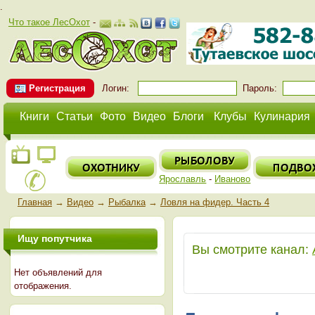
.
Что такое ЛесОхот
-
Регистрация
Логин:
Пароль:
Книги
Статьи
Фото
Видео
Блоги
Клубы
Кулинария
Ярославль
-
Иваново
Главная
→
Видео
→
Рыбалка
→
Ловля на фидер. Часть 4
Ищу попутчика
Вы смотрите канал:
Нет объявлений для
отображения.