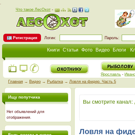
.
Что такое ЛесОхот
-
Регистрация
Логин:
Пароль:
Книги
Статьи
Фото
Видео
Блоги
К
Ярославль
-
Иван
Главная
→
Видео
→
Рыбалка
→
Ловля на фидер. Часть 5
Ищу попутчика
Вы смотрите канал:
Нет объявлений для
отображения.
Ловля на фиде
Будь всегда в курсе