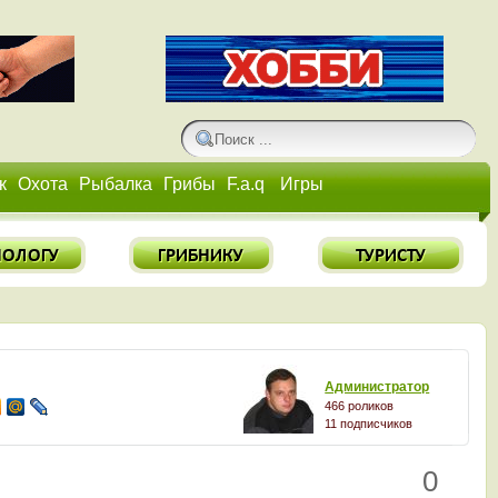
к
Охота
Рыбалка
Грибы
F.a.q
Игры
Администратор
466 роликов
11 подписчиков
0