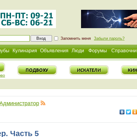
Запомнить меня
Забыли пароль?
лубы
Кулинария
Объявления
Люди
Форумы
Справочни
ово
Администратор
р. Часть 5