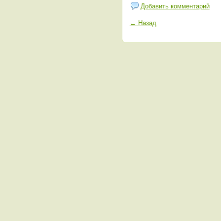
Добавить комментарий
← Назад
Кто онлайн?
Пользователей:
0
Гостей:
67
Сегодня зарегистрированные пользователи не посещали сайт
e-mail:
info@lesohot.ru
Контактная форма
-
пресс-центр