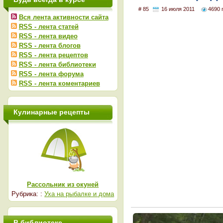
# 85
16 июля 2011
4690 
Вся лента активности сайта
RSS - лента статей
RSS - лента видео
RSS - лента блогов
RSS - лента рецептов
RSS - лента библиотеки
RSS - лента форума
RSS - лента коментариев
Кулинарные рецепты
Рассольник из окуней
Рубрика: :
Уха на рыбалке и дома
В библиотеке