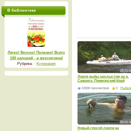
В библиотеке
Легко! Вкусно! Полезно! Всего
100 калорий - и вкуснятина!
Рубрика: :
Кулинария
28:21:0
Ловля рыбы нахлыстом на р.
Самарга, Приморский Край
10900 просмотров
0
Рыбал
00:01:3
Новый способ ловли на