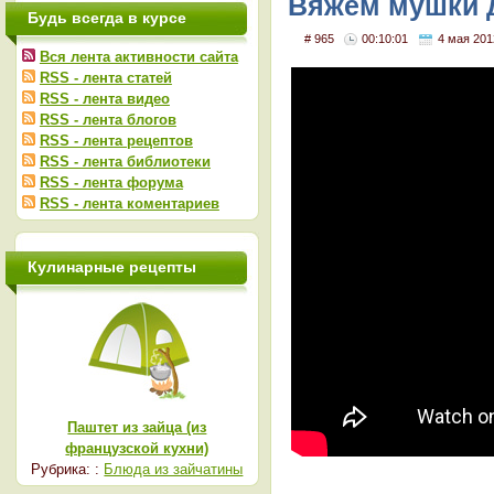
Вяжем мушки д
Будь всегда в курсе
1
# 965
00:10:01
4 мая 201
Вся лента активности сайта
RSS - лента статей
RSS - лента видео
RSS - лента блогов
RSS - лента рецептов
RSS - лента библиотеки
RSS - лента форума
RSS - лента коментариев
Кулинарные рецепты
Паштет из зайца (из
французской кухни)
Рубрика: :
Блюда из зайчатины