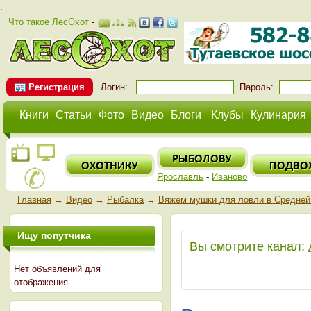
.
Что такое ЛесОхот
-
Регистрация
Логин:
Пароль:
Книги
Статьи
Фото
Видео
Блоги
Клубы
Кулинария
Ярославль
-
Иваново
Главная
→
Видео
→
Рыбалка
→
Вяжем мушки для ловли в Средней 
Ищу попутчика
Вы смотрите канал:
Нет объявлений для
отображения.