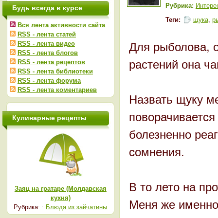
Рубрика:
Интере
Будь всегда в курсе
Теги:
щука
,
р
Вся лента активности сайта
RSS - лента статей
RSS - лента видео
Для рыболова, о
RSS - лента блогов
растений она ча
RSS - лента рецептов
RSS - лента библиотеки
RSS - лента форума
RSS - лента коментариев
Назвать щуку м
поворачивается 
Кулинарные рецепты
болезненно реаг
сомнения.
В то лето на пр
Заяц на гратаре (Молдавская
кухня)
Меня же именно 
Рубрика: :
Блюда из зайчатины