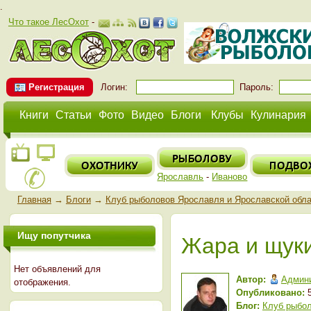
.
Что такое ЛесОхот
-
Регистрация
Логин:
Пароль:
Книги
Статьи
Фото
Видео
Блоги
Клубы
Кулинария
Ярославль
-
Иваново
Главная
→
Блоги
→
Клуб рыболовов Ярославля и Ярославской обл
Ищу попутчика
Жара и щук
Нет объявлений для
Автор:
Админ
отображения.
Опубликовано:
5
Блог:
Клуб рыбол