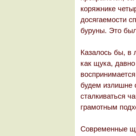
коряжнике четыр
досягаемости сп
буруны. Это бы
Казалось бы, в 
как щука, давно
воспринимается 
будем излишне 
сталкиваться ч
грамотным подхо
Современные щу