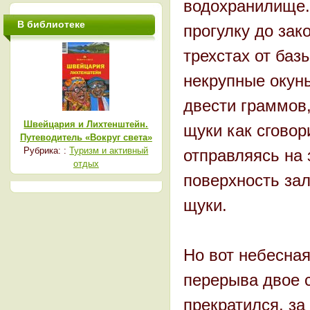
водохранилище. 
В библиотеке
прогулку до зак
трехстах от ба
некрупные окун
двести граммов,
Швейцария и Лихтенштейн.
щуки как сговор
Путеводитель «Вокруг света»
Рубрика: :
Туризм и активный
отправляясь на 
отдых
поверхность зал
щуки.
Но вот небесна
перерыва двое с
прекратился, за