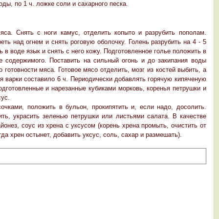
 воды, по 1 ч. ложке соли и сахарного песка.
яса. Снять с ноги камус, отделить копыто и разрубить пополам.
еть над огнем и снять роговую оболочку. Голень разрубить на 4 - 5
ь в воде язык и снять с него кожу. Подготовленное голье положить в
 содержимого. Поставить на сильный огонь и до закипания воды
 готовности мяса. Готовое мясо отделить, мозг из костей выбить, а
я варки составило 6 ч. Периодически добавлять горячую кипяченую
подготовленные и нарезанные кубиками морковь, коренья петрушки и
сус.
очками, положить в бульон, прокипятить и, если надо, досолить.
ить, украсить зеленью петрушки или листьями салата. В качестве
йонез, соус из хрена с уксусом (корень хрена промыть, очистить от
гда хрен остынет, добавить уксус, соль, сахар и размешать).