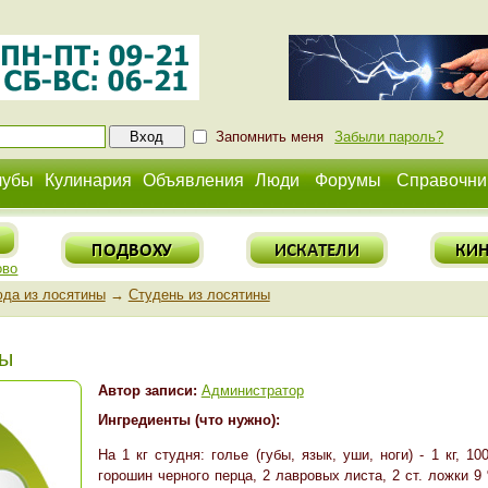
Запомнить меня
Забыли пароль?
лубы
Кулинария
Объявления
Люди
Форумы
Справочни
ово
да из лосятины
→
Студень из лосятины
ны
Автор записи:
Администратор
Ингредиенты (что нужно):
На 1 кг студня: голье (губы, язык, уши, ноги) - 1 кг, 1
горошин черного перца, 2 лавровых листа, 2 ст. ложки 9 