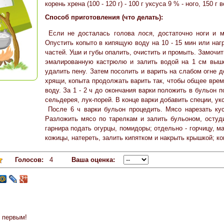
корень хрена (100 - 120 г) - 100 г уксуса 9 % - ного, 150 г
Способ приготовления (что делать):
Если не досталась голова лося, достаточно ноги и м
Опустить копыто в кипящую воду на 10 - 15 мин или нагр
частей. Уши и губы опалить, очистить и промыть. Замочит
эмалированную кастрюлю и залить водой на 1 см выше
удалить пену. Затем посолить и варить на слабом огне до
хрящи, копыта продолжать варить так, чтобы общее врем
воду. За 1 - 2 ч до окончания варки положить в бульон 
сельдерея, лук-порей. В конце варки добавить специи, ук
После 6 ч варки бульон процедить. Мясо нарезать кус
Разложить мясо по тарелкам и залить бульоном, остуд
гарнира подать огурцы, помидоры; отдельно - горчицу, ма
кожицы, натереть, залить кипятком и накрыть крышкой; ко
Голосов:
4
Ваша оценка:
 первым!