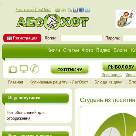
.
Что такое ЛесОхот
-
Регистрация
Логин:
Пароль:
Книги
Статьи
Фото
Видео
Блоги
К
Ярославль
-
Иван
Главная
→
Кулинарные рецепты - ЛесОхот
→
Блюда из дичи
→
Блю
Ищу попутчика
Студень из лосяти
Нет объявлений для
отображения.
Будь всегда в курсе