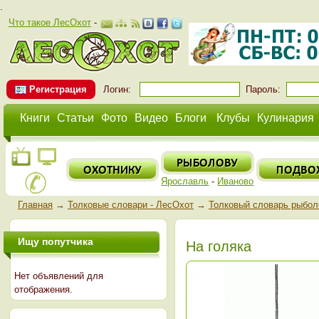
.
Что такое ЛесОхот
-
Регистрация
Логин:
Пароль:
Книги
Статьи
Фото
Видео
Блоги
Клубы
Кулинария
Ярославль
-
Иваново
Главная
→
Толковые словари - ЛесОхот
→
Толковый словарь рыбол
Ищу попутчика
На голяка
Нет объявлений для
отображения.