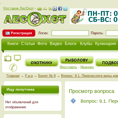
.
Что такое ЛесОхот
-
Регистрация
Логин:
Пароль:
Книги
Статьи
Фото
Видео
Блоги
Клубы
Кулинария
Ярославль
-
Иваново
Главная
→
F.a.q
→
Билет № 9
→
Вопрос: 9.1. Перечислите виды дик
Ищу попутчика
Просмотр вопроса
Вопрос: 9.1. Пе
Нет объявлений для
отображения.