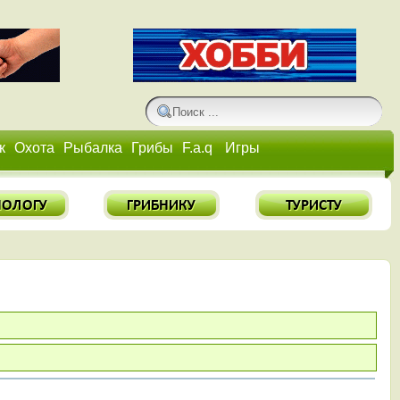
к
Охота
Рыбалка
Грибы
F.a.q
Игры