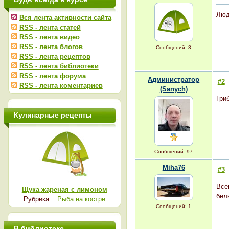
Люд
Вся лента активности сайта
RSS - лента статей
RSS - лента видео
RSS - лента блогов
Сообщений: 3
RSS - лента рецептов
RSS - лента библиотеки
RSS - лента форума
Администратор
#2
-
RSS - лента коментариев
(Sanych)
Гри
Кулинарные рецепты
Сообщений: 97
Miha76
#3
-
Все
Щука жареная с лимоном
бел
Рубрика: :
Рыба на костре
Сообщений: 1
В библиотеке