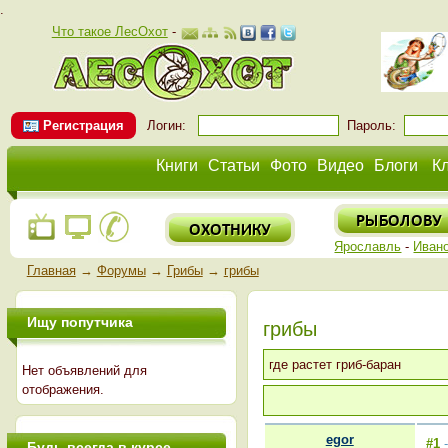
.
Что такое ЛесОхот
-
Регистрация
Логин:
Пароль:
Книги
Статьи
Фото
Видео
Блоги
К
Ярославль
-
Иван
Главная
→
Форумы
→
Грибы
→
грибы
Ищу попутчика
грибы
где растет гриб-баран
Нет объявлений для
отображения.
egor
#1
-
Будь всегда в курсе