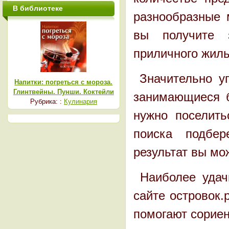
В библиотеке
разнообразные 
вы получите 
приличного жиль
Значительно уп
Напитки: погреться с мороза.
Глинтвейны. Пунши. Коктейли
занимающиеся б
Рубрика: :
Кулинария
нужно поселить
поиска подбер
результат вы мо
Наиболее удачн
сайте
островок.
помогают сориен