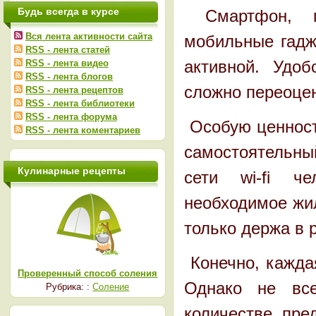
Будь всегда в курсе
Смартфон, пл
Вся лента активности сайта
мобильные гадж
RSS - лента статей
активной. Удоб
RSS - лента видео
RSS - лента блогов
сложно переоце
RSS - лента рецептов
RSS - лента библиотеки
RSS - лента форума
Особую ценност
RSS - лента коментариев
самостоятельны
Кулинарные рецепты
сети wi-fi че
необходимое жил
только держа в 
Конечно, каждая
Проверенный способ соления
Однако не вс
Рубрика: :
Соление
количестве пре