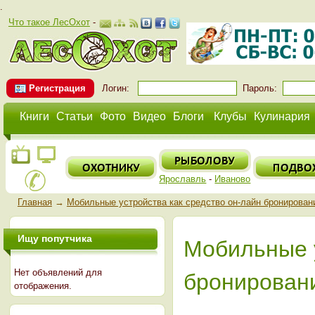
.
Что такое ЛесОхот
-
Регистрация
Логин:
Пароль:
Книги
Статьи
Фото
Видео
Блоги
Клубы
Кулинария
Ярославль
-
Иваново
Главная
→
Мобильные устройства как средство он-лайн бронирован
Ищу попутчика
Мобильные у
Нет объявлений для
бронирован
отображения.