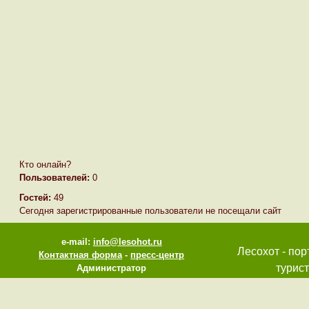
Кто онлайн?
Пользователей:
0
Гостей:
49
Сегодня зарегистрированные пользователи не посещали сайт
e-mail:
info@lesohot.ru
Лесохот - пор
Контактная форма
-
пресс-центр
турист
Администратор