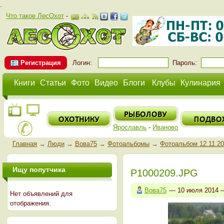
.
Что такое ЛесОхот
-
Регистрация
Логин:
Пароль:
Книги
Статьи
Фото
Видео
Блоги
Клубы
Кулинария
Ярославль
-
Иваново
Главная
→
Люди
→
Вова75
→
Фотоальбомы
→
Фотоальбом 12.11.2
Ищу попутчика
P1000209.JPG
Вова75
— 10 июля 2014
Нет объявлений для
отображения.