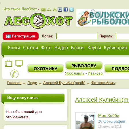
.
Что такое ЛесОхот
-
Регистрация
Логин:
Пароль:
Книги
Статьи
Фото
Видео
Блоги
Клубы
Кулинария
Ярославль
-
Иваново
Главная
→
Люди
→
Алексей Кулибин(merik)
→
Фотоальбомы
Ищу попутчика
Алексей Кулибин(me
Нет объявлений для
Мое Хобби
отображения.
16 фотографий
16 августа 2011