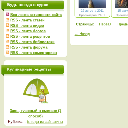
Будь всегда в курсе
22 августа 2011
15 авг
Вся лента активности сайта
Просмотров:
2601
Просмот
RSS - лента статей
Страницы:
Первая
Пред
RSS - лента видео
RSS - лента блогов
← Назад
RSS - лента рецептов
RSS - лента библиотеки
RSS - лента форума
RSS - лента коментариев
Кулинарные рецепты
Заяц, тушеный в сметане (1
способ)
Рубрика: :
Блюда из зайчатины