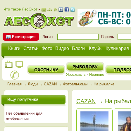
.
Что такое ЛесОхот
-
Регистрация
Логин:
Пароль:
Книги
Статьи
Фото
Видео
Блоги
Клубы
Кулинария
Ярославль
-
Иваново
Главная
→
Люди
→
CAZAN
→
Фотоальбомы
→
На рыбалке
Ищу попутчика
CAZAN
→ На рыбал
Нет объявлений для
отображения.