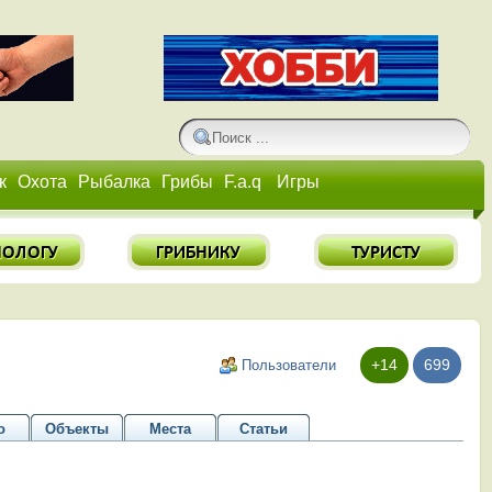
к
Охота
Рыбалка
Грибы
F.a.q
Игры
+14
699
Пользователи
о
Объекты
Места
Статьи