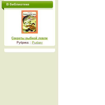
В библиотеке
Секреты рыбной ловли
Рубрика: :
Рыбаку