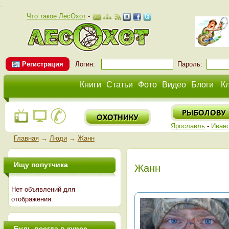
.
Что такое ЛесОхот
-
Регистрация
Логин:
Пароль:
Книги
Статьи
Фото
Видео
Блоги
К
Ярославль
-
Иван
Главная
→
Люди
→
Жанн
Ищу попутчика
Жанн
Нет объявлений для
отображения.
Будь всегда в курсе