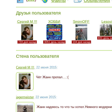
Файлы
Объявления
Друзья пользователя
Сергей М !!!
ХОББИ
SmirnOFF
Lesovi
831 день н
733 дня назад
3051 день назад
104 дня назад
Стена пользователя
Сергей М !!!
, 22 июня 2015:
Чёт Жанн пропал....:(
jagermeister
, 22 июня 2015:
Жанн надеюсь то что ты хотел.Немного модерни