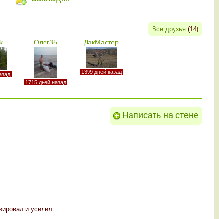
Все друзья
(14)
k
Олег35
ДакМастер
1399 дней назад
азад
1715 дней назад
Написать на стене
зировал и усилил.