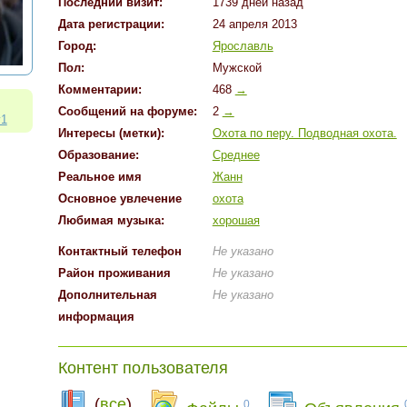
Последний визит:
1739 дней назад
Дата регистрации:
24 апреля 2013
Город:
Ярославль
Пол:
Мужской
Комментарии:
468
→
:
Cообщений на форуме:
2
→
y1
Интересы (метки):
Охота по перу. Подводная охота.
Образование:
Среднее
Реальное имя
Жанн
Основное увлечение
охота
Любимая музыка:
хорошая
Контактный телефон
Не указано
Район проживания
Не указано
Дополнительная
Не указано
информация
Контент пользователя
(
все
)
0