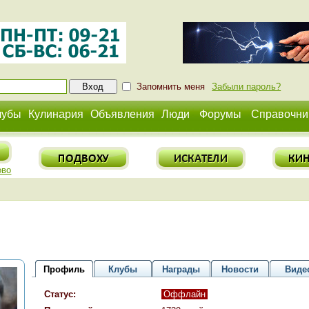
Запомнить меня
Забыли пароль?
лубы
Кулинария
Объявления
Люди
Форумы
Справочни
ово
Профиль
Клубы
Награды
Новости
Виде
Статус:
Оффлайн