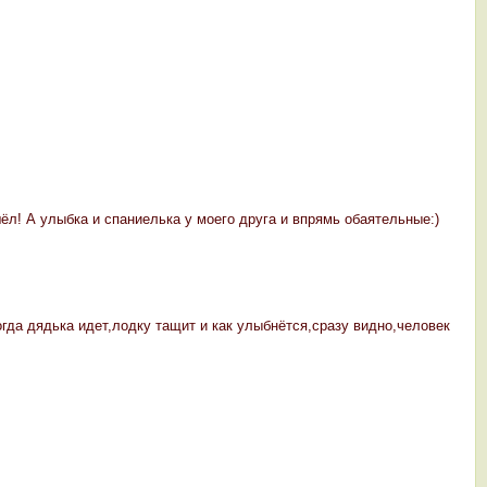
ёл! А улыбка и спаниелька у моего друга и впрямь обаятельные:)
огда дядька идет,лодку тащит и как улыбнётся,сразу видно,человек