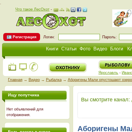
.
Что такое ЛесОхот
-
Регистрация
Логин:
Пароль:
Книги
Статьи
Фото
Видео
Блоги
К
Ярославль
-
Иван
Главная
→
Видео
→
Рыбалка
→
Аборигены Мали опустошают озеро
Ищу попутчика
Вы смотрите канал:
Нет объявлений для
отображения.
Аборигены Мал
Будь всегда в курсе