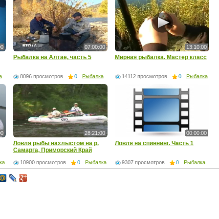
00
07:00:00
13:10:00
Рыбалка на Алтае, часть 5
Мирная рыбалка. Мастер класс
а
8096 просмотров
0
Рыбалка
14112 просмотров
0
Рыбалка
00
28:21:00
00:00:00
Ловля рыбы нахлыстом на р.
Ловля на спиннинг. Часть 1
Самарга, Приморский Край
ка
10900 просмотров
0
Рыбалка
9307 просмотров
0
Рыбалка