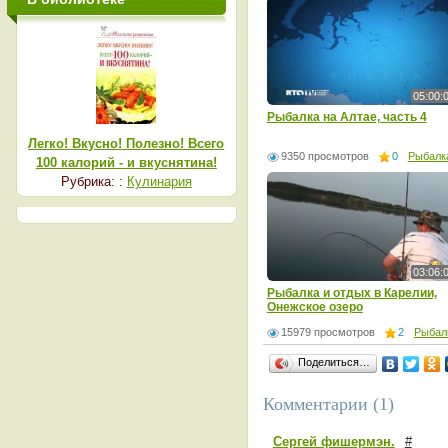
05:00:
Рыбалка на Алтае, часть 4
Легко! Вкусно! Полезно! Всего
9350 просмотров
0
Рыбалк
100 калорий - и вкуснятина!
Рубрика: :
Кулинария
03:06:
Рыбалка и отдых в Карелии,
Онежское озеро
15979 просмотров
2
Рыбал
Поделиться…
Комментарии (1)
Сергей фишермэн.
#