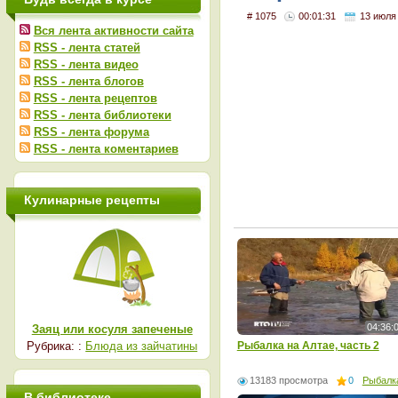
# 1075
00:01:31
13 июля
Вся лента активности сайта
RSS - лента статей
RSS - лента видео
RSS - лента блогов
RSS - лента рецептов
RSS - лента библиотеки
RSS - лента форума
RSS - лента коментариев
Кулинарные рецепты
04:36:
Заяц или косуля запеченые
Рыбалка на Алтае, часть 2
Рубрика: :
Блюда из зайчатины
13183 просмотра
0
Рыбалк
В библиотеке