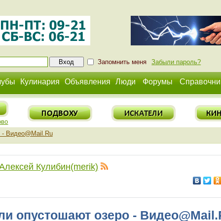
Запомнить меня
Забыли пароль?
лубы
Кулинария
Объявления
Люди
Форумы
Справочни
ово
 - Видео@Mail.Ru
Алексей Кулибин(merik)
и опустошают озеро - Видео@Mail.