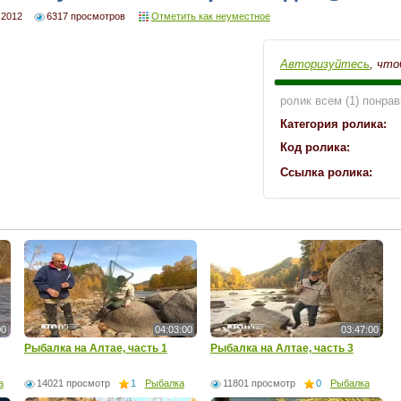
 2012
6317 просмотров
Отметить как неуместное
Авторизуйтесь
, что
ролик всем (1) понрав
Категория ролика:
Код ролика:
Ссылка ролика:
00
04:03:00
03:47:00
Рыбалка на Алтае, часть 1
Рыбалка на Алтае, часть 3
а
14021 просмотр
1
Рыбалка
11801 просмотр
0
Рыбалка