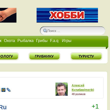
к
Охота
Рыбалка
Грибы
F.a.q
Игры
Алексей
Кулибин(merik)
48 роликов
1 подписчик
+1
Ru