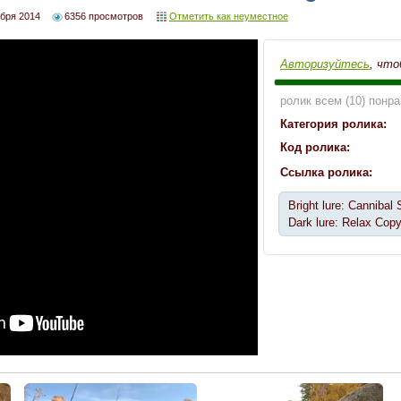
такует
ября 2014
6356 просмотров
Отметить как неуместное
Авторизуйтесь
, что
ролик всем (10) понр
Категория ролика:
Код ролика:
Ссылка ролика:
Bright lure: Cannibal
Dark lure: Relax Copy