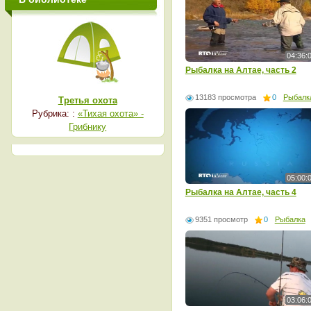
04:36:
Рыбалка на Алтае, часть 2
13183 просмотра
0
Рыбалк
Третья охота
Рубрика: :
«Тихая охота» -
Грибнику
05:00:
Рыбалка на Алтае, часть 4
9351 просмотр
0
Рыбалка
03:06: