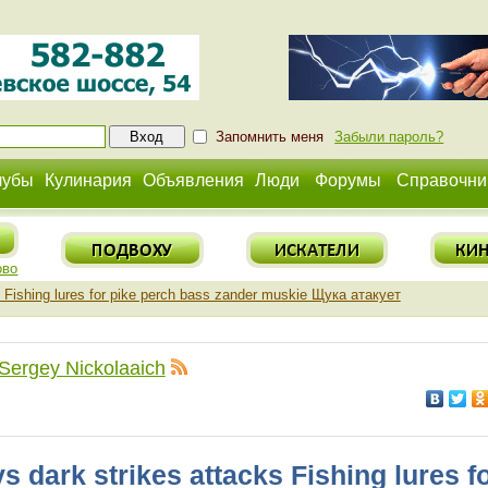
Запомнить меня
Забыли пароль?
лубы
Кулинария
Объявления
Люди
Форумы
Справочни
ово
ks Fishing lures for pike perch bass zander muskie Щука атакует
Sergey Nickolaaich
 vs dark strikes attacks Fishing lures 