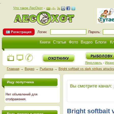
.
Что такое ЛесОхот
-
Регистрация
Логин:
Пароль:
Книги
Статьи
Фото
Видео
Блоги
К
Ярославль
-
Иван
Главная
→
Видео
→
Рыбалка
→
Bright softbait vs dark strikes attac
Ищу попутчика
Вы смотрите канал:
Нет объявлений для
отображения.
Bright softbait
Будь всегда в курсе