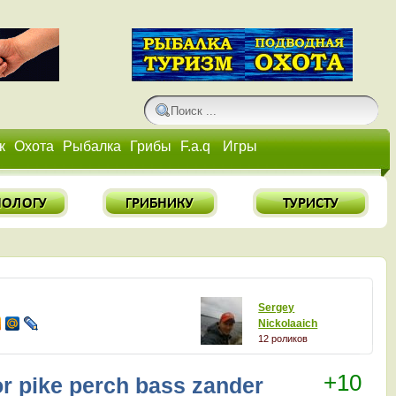
к
Охота
Рыбалка
Грибы
F.a.q
Игры
Sergey
Nickolaaich
12 роликов
0 подписчиков
+10
for pike perch bass zander