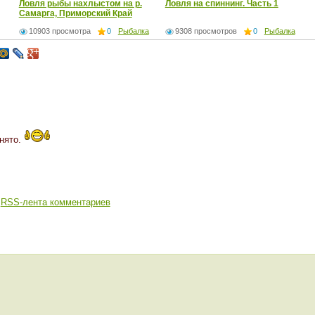
Ловля рыбы нахлыстом на р.
Ловля на спиннинг. Часть 1
Самарга, Приморский Край
10903 просмотра
0
Рыбалка
9308 просмотров
0
Рыбалка
нято.
RSS-лента комментариев