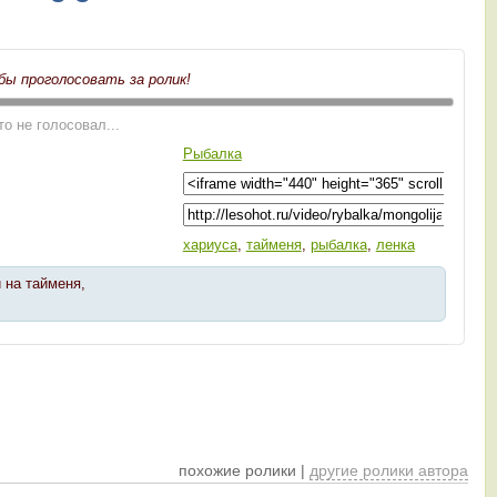
бы проголосовать за ролик!
то не голосовал...
Рыбалка
хариуса
,
тайменя
,
рыбалка
,
ленка
 на тайменя,
похожие ролики |
другие ролики автора