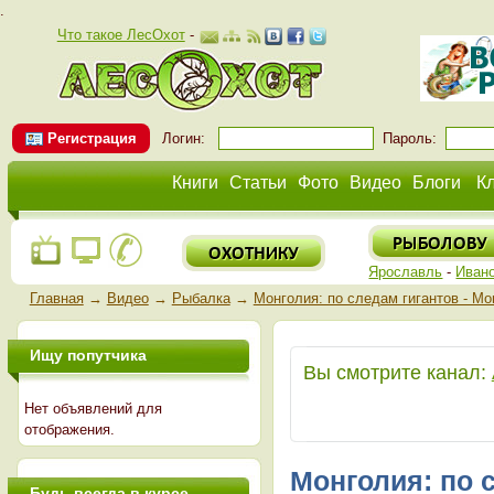
.
Что такое ЛесОхот
-
Регистрация
Логин:
Пароль:
Книги
Статьи
Фото
Видео
Блоги
К
Ярославль
-
Иван
Главная
→
Видео
→
Рыбалка
→
Монголия: по следам гигантов - Mon
Ищу попутчика
Вы смотрите канал:
Нет объявлений для
отображения.
Монголия: по с
Будь всегда в курсе