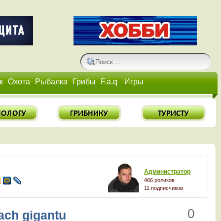
к
Охота
Рыбалка
Грибы
F.a.q
Игры
Администратор
466 роликов
11 подписчиков
0
ach gigantu