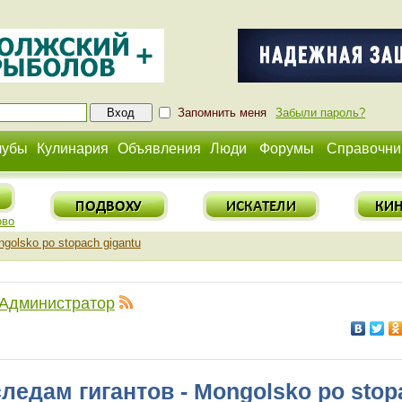
Запомнить меня
Забыли пароль?
лубы
Кулинария
Объявления
Люди
Форумы
Справочни
ово
golsko po stopach gigantu
Администратор
ледам гигантов - Mongolsko po stop