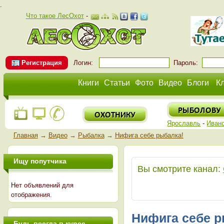
.
Что такое ЛесОхот
-
Регистрация
Логин:
Пароль:
Книги
Статьи
Фото
Видео
Блоги
К
Ярославль
-
Иван
Главная
→
Видео
→
Рыбалка
→
Нифига себе рыбалка!
Ищу попутчика
Вы смотрите канал:
Нет объявлений для
отображения.
Нифига себе р
Будь всегда в курсе