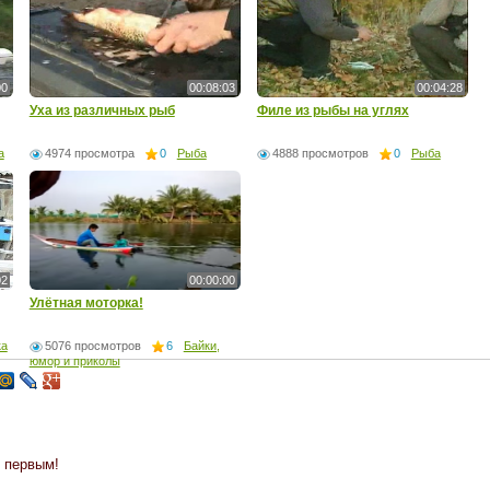
00
00:08:03
00:04:28
Уха из различных рыб
Филе из рыбы на углях
а
4974 просмотра
0
Рыба
4888 просмотров
0
Рыба
02
00:00:00
Улётная моторка!
ка
5076 просмотров
6
Байки,
юмор и приколы
 первым!