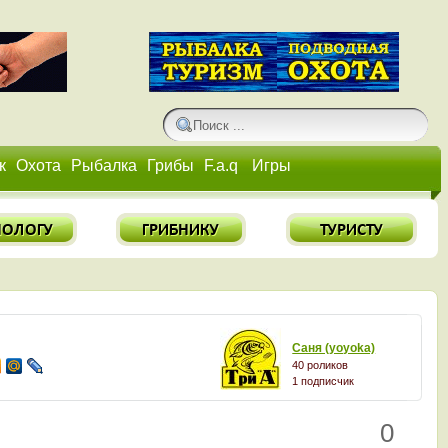
к
Охота
Рыбалка
Грибы
F.a.q
Игры
Саня (yoyoka)
40 роликов
1 подписчик
0