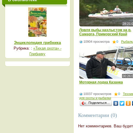
28:21:
Ловля рыбы нахлыстом на р.
Самарга, Приморский Край
10904 просмотра
0
Рыбалк
Энциклопедия грибника
Рубрика: :
«Тихая охота» -
Грибнику
00:26:
Моторная лодка Казанка
10037 просмотров
0
Техни
для охоты и рыбалки
Поделиться…
Комментарии (0)
Нет комментариев. Ваш будет