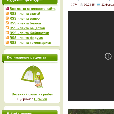
# 774
00:03:55
22 февра
Вся лента активности сайта
RSS - лента статей
RSS - лента видео
RSS - лента блогов
RSS - лента рецептов
RSS - лента библиотеки
RSS - лента форума
RSS - лента коментариев
Кулинарные рецепты
Весенний салат из рыбы
Рубрика: :
С рыбой
В библиотеке