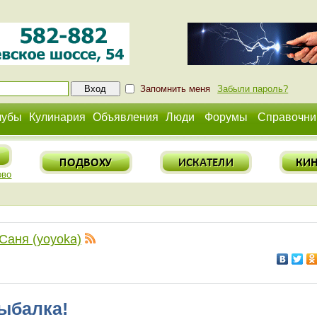
Запомнить меня
Забыли пароль?
лубы
Кулинария
Объявления
Люди
Форумы
Справочни
ово
Саня (yoyoka)
ыбалка!