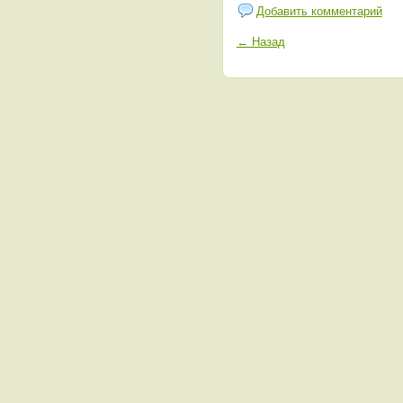
Добавить комментарий
← Назад
Кто онлайн?
Пользователей:
0
Гостей:
60
Сегодня зарегистрированные пользователи не посещали сайт
e-mail:
info@lesohot.ru
Контактная форма
-
пресс-центр