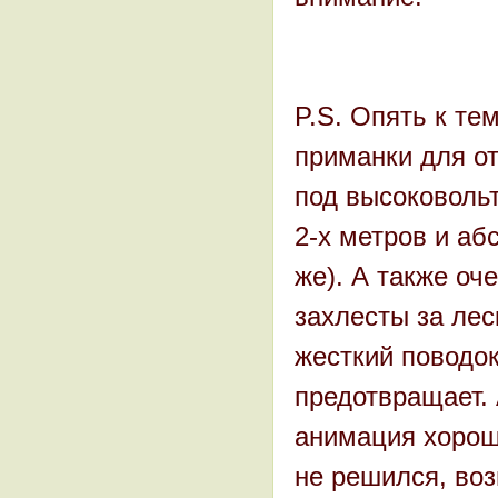
P.S. Опять к те
приманки для о
под высоковольт
2-х метров и аб
же). А также оч
захлесты за лес
жесткий поводок
предотвращает.
анимация хороша
не решился, воз