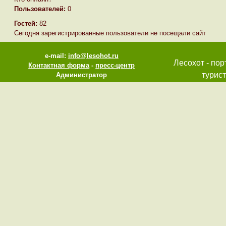
Пользователей:
0
Гостей:
82
Сегодня зарегистрированные пользователи не посещали сайт
e-mail:
info@lesohot.ru
Лесохот - пор
Контактная форма
-
пресс-центр
турист
Администратор