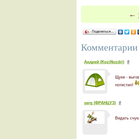
←
Поделиться…
Комментарии 
Андрей (KoziNozdri)
#
Щуке - выго
потестил!
serg (ФРАНЦУЗ)
#
Видать счук