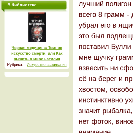
лучший полигон 
В библиотеке
всего 8 грамм -
убрал его в ящи
это был подлещи
поставил Булли 
Черная медицина: Темное
искусство смерти, или Как
мне щучку грам
выжить в мире насилия
Рубрика: :
Искусство выживания
взвесить ни сфо
её на берег и п
хвостом, освобо
инстинктивно ухв
значит рыбалка,
нет фоток, вино
внимание.