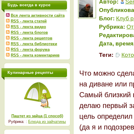
Автор:
Ser
Будь всегда в курсе
Опубликова
Вся лента активности сайта
Блог:
Клуб 
RSS - лента статей
Рубрика:
От
RSS - лента видео
RSS - лента блогов
Редактиров
RSS - лента рецептов
Дата, время
RSS - лента библиотеки
RSS - лента форума
Теги:
Кот
RSS - лента коментариев
Что можно сдел
Кулинарные рецепты
на диване или п
Самый близкий в
делаю первый за
цель определил 
Паштет из зайца (1 способ)
Рубрика: :
Блюда из зайчатины
(да я и подозре