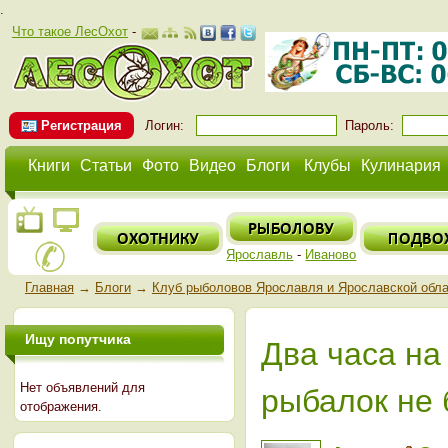
.
Что такое ЛесОхот
-
Регистрация
Логин:
Пароль:
Книги
Статьи
Фото
Видео
Блоги
Клубы
Кулинария
Ярославль
-
Иваново
Главная
→
Блоги
→
Клуб рыболовов Ярославля и Ярославской обл
Ищу попутчика
Два часа на
Нет объявлений для
рыбалок не 
отображения.