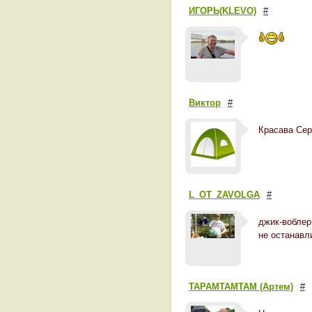
ИГОРЬ(KLEVO)
#
Виктор
#
Красава Серё
L_OT_ZAVOLGA
#
джик-воблер
не останавл
TAPAMTAMTAM (Артем)
#