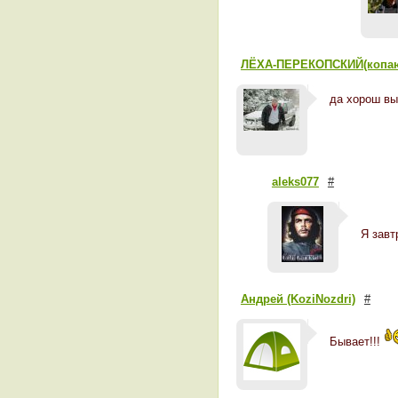
ЛЁХА-ПЕРЕКОПСКИЙ(копа
да хорош вы
aleks077
#
Я завт
Андрей (KoziNozdri)
#
Бывает!!!