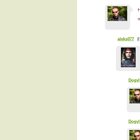
Н
п
aleks077
#
Dogvl
Dogvl