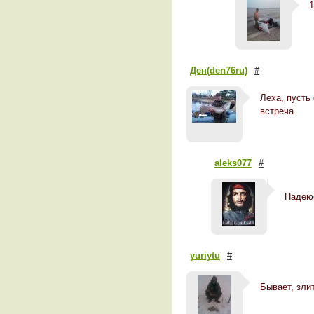
1
Ден(den76ru)
#
Леха, пусть
встреча.
aleks077
#
Надеюс
yuriytu
#
Бывает, зли