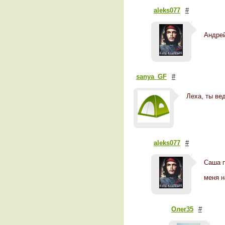
aleks077
#
Андрей
sanya_GF
#
Леха, ты ве
aleks077
#
Саша п
меня н
Олег35
#