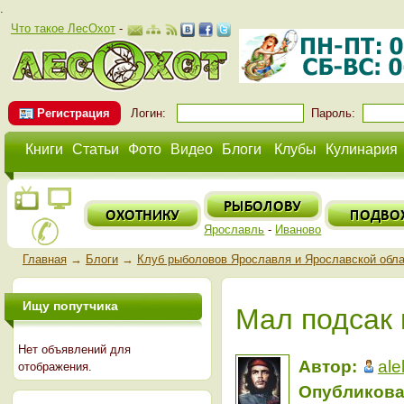
.
Что такое ЛесОхот
-
Регистрация
Логин:
Пароль:
Книги
Статьи
Фото
Видео
Блоги
Клубы
Кулинария
Ярославль
-
Иваново
Главная
→
Блоги
→
Клуб рыболовов Ярославля и Ярославской обл
Ищу попутчика
Мал подсак 
Нет объявлений для
Автор:
al
отображения.
Опубликова