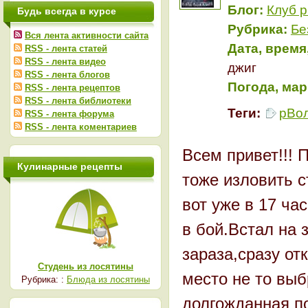
Блог:
Клуб 
Будь всегда в курсе
Рубрика:
Бе
Вся лента активности сайта
Дата, время
RSS - лента статей
RSS - лента видео
джиг
RSS - лента блогов
Погода, мар
RSS - лента рецептов
RSS - лента библиотеки
Теги:
рВо
RSS - лента форума
RSS - лента коментариев
Всем привет!!! 
Кулинарные рецепты
тоже изловить с
вот уже в 17 ча
в бой.Встал на 
зараза,сразу о
Студень из лосятины
место не то выб
Рубрика: :
Блюда из лосятины
долгожданная по