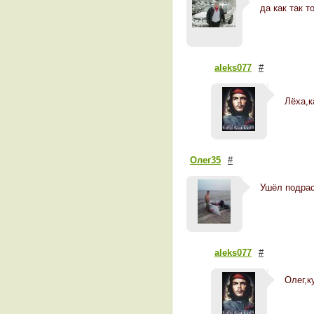
да как так т
aleks077
#
Лёха,к
Олег35
#
Ушёл подрас
aleks077
#
Олег,к