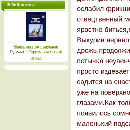
В библиотеке
ослабил фрикцио
отвецтвенный м
яростно биться,
Выкурив нервно 
Маневры под парусами
дрожь,продолжил
Рубрика: :
Туризм и активный
отдых
потычка неувенч
просто издевает
садится на снас
уже на поверхн
глазами.Как тол
появилось сомне
маленький подса