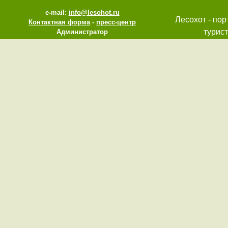
e-mail:
info@lesohot.ru
Лесохот - пор
Контактная форма
-
пресс-центр
турист
Администратор