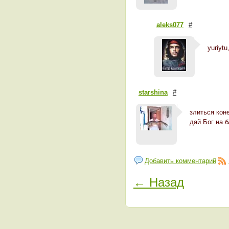
aleks077
#
yuriyt
starshina
#
злиться кон
дай Бог на 
Добавить комментарий
← Назад