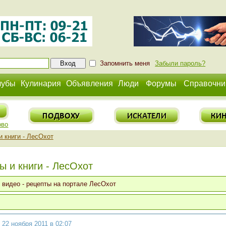
Запомнить меня
Забыли пароль?
лубы
Кулинария
Объявления
Люди
Форумы
Справочни
ово
 книги - ЛесОхот
 и книги - ЛесОхот
 видео - рецепты на портале ЛесОхот
 22 ноября 2011 в 02:07