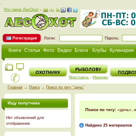
.
Что такое ЛесОхот
-
Регистрация
Логин:
Пароль:
Книги
Статьи
Фото
Видео
Блоги
Клубы
Кулинария
Ярославль
-
Иваново
Главная
→
Поиск
→
Поиск по тегу "дичь"
Ищу попутчика
Поиск по тегу:
«дичь», 
Нет объявлений для
отображения.
Найдено 25 материалов