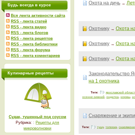
Охота на дичь
Лет
→
Будь всегда в курсе
Вся лента активности сайта
RSS - лента статей
RSS - лента видео
Охотнику
Охота н
→
RSS - лента блогов
RSS - лента рецептов
Охотнику
Охота н
→
RSS - лента библиотеки
RSS - лента форума
RSS - лента коментариев
Охотнику
Охота н
→
Кулинарные рецепты
Законодательство Я
на 1 охотника
Теги:
ярославской облас
осенне-зимний
,
ондатра
,
нормы
,
н
Снаряжение и экип
Судак, тушенный под соусом
Рубрика: :
Рецепты для
Теги:
тушу
,
топорик
,
снаряжени
микроволновки