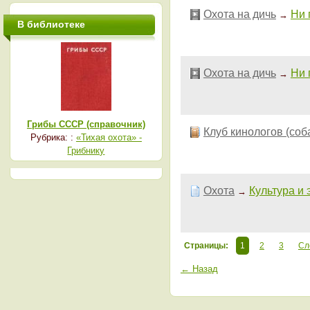
Охота на дичь
Ни 
→
В библиотеке
Охота на дичь
Ни 
→
Грибы СССР (справочник)
Клуб кинологов (соб
Рубрика: :
«Тихая охота» -
Грибнику
Охота
Культура и 
→
Страницы:
1
2
3
Сл
← Назад