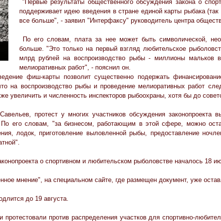
"Первые результаты общественного обсуждения закона о спорт
поддерживает идею введения в стране единой карты рыбака (так 
все больше", - заявил "Интерфаксу" руководитель центра общес
По его словам, плата за нее может быть символической, необ
больше. "Это только на первый взгляд любительское рыболовств
млрд рублей на воспроизводство рыбы - миллионы мальков в
мелиоративных работ", - пояснил он.
ведение фиш-карты позволит существенно подержать финансирование
что на воспроизводство рыбы и проведение мелиоративных работ след
же увеличить и численность инспекторов рыбоохраны, хотя бы до советс
авельев, протест у многих участников обсуждения законопроекта в
 По его словам, "за бизнесом, работающим в этой сфере, можно оста
ния, лодок, приготовление выловленной рыбы, предоставление ночлег
тной".
конопроекта о спортивном и любительском рыболовстве началось 18 и
ое мнение", на специальном сайте, где размещен документ, уже остав
длится до 19 августа.
 протестовали против распределения участков для спортивно-любител