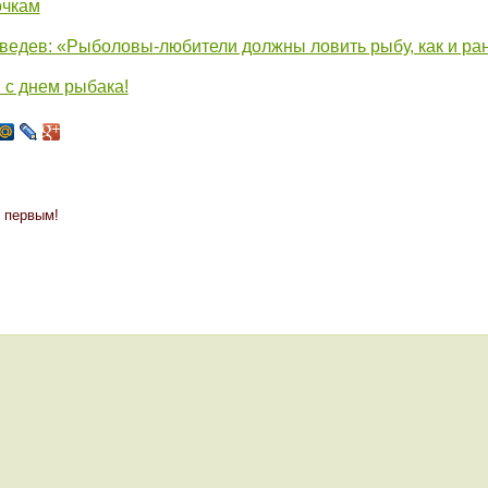
очкам
едев: «Рыболовы-любители должны ловить рыбу, как и ра
с днем рыбака!
 первым!