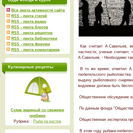
Вся лента активности сайта
RSS - лента статей
RSS - лента видео
RSS - лента блогов
RSS - лента рецептов
RSS - лента библиотеки
RSS - лента форума
Как считает А.Савельев, в
RSS - лента коментариев
частности, ученые считают, 
А.Савельев. - Необходимо так
Кулинарные рецепты
В то же время, отметил А.С
любительского рыболовства.
выдачу рыболовного снаряже
водоемах должна быть беспла
Общественное обсуждение за
По данным фонда "Общественн
Судак жареный со свежими
грибами
Общественная экспертиза про
Рубрика: :
Рыба на костре
В этом году рыбаки-любители