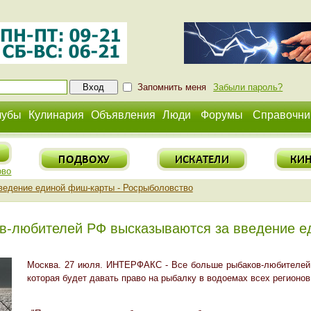
Запомнить меня
Забыли пароль?
лубы
Кулинария
Объявления
Люди
Форумы
Справочни
ово
ведение единой фиш-карты - Росрыболовство
в-любителей РФ высказываются за введение е
Москва. 27 июля. ИНТЕРФАКС - Все больше рыбаков-любителей Р
которая будет давать право на рыбалку в водоемах всех регионо