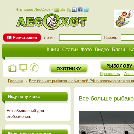
.
Что такое ЛесОхот
-
Регистрация
Логин:
Пароль:
Книги
Статьи
Фото
Видео
Блоги
К
Ярославль
-
Иван
Главная
→
Все больше рыбаков-любителей РФ высказываются за в
Ищу попутчика
Все больше рыбако
Нет объявлений для
отображения.
Будь всегда в курсе