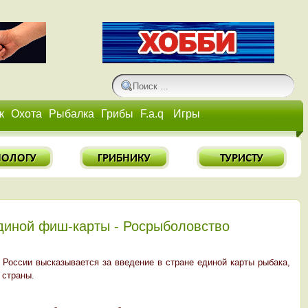
к
Охота
Рыбалка
Грибы
F.a.q
Игры
диной фиш-карты - Росрыболовство
оссии высказывается за введение в стране единой карты рыбака,
в страны.