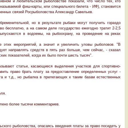
ивном и любительском рыболовстве показали, что число тех, кто
называемой фиш-карты, или специального билета - ИФ), становится
твенных связей Росрыболовства Александр Савельев.
ременительной, но в результате рыбаки могут получить гораздо
о бесплатно, а на самом деле государство ежегодно тратит 2-2,5
ыпускаются в водоемы, на рыбоохрану, на проведение на реках
 этих мероприятий, а значит и увеличить уловы рыболовов. "В
ует направлять средств в пять раз больше, чем сейчас, - сказал
ких показателей, когда их было почти шесть тысяч".
ызывают статьи, касающиеся выделения участков для спортивно-
вить право брать плату за предоставление определенных услуг -
а и т.д., но рыбалка в прилегающих к таким базам естественных
юля.
лено более тысячи комментариев.
ьского рыболовства, опасаясь введения платы за право посидеть у