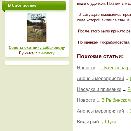
воды с удочкой. Причем в ма
В библиотеке
В ситуацию вмешались прези
ходе которой выявила свыше 
После этого было принято ре
По оценкам Росрыболовства, 
Советы охотнику-собаководу
Рубрика: :
Кинологу
Похожие статьи:
Новости
Путевки на р
→
Анонсы мероприятий
→
Насадки и приманки
Р
→
Новости
В Рыбинском
→
Анонсы мероприятий
→
Виды рыб
Щука
→