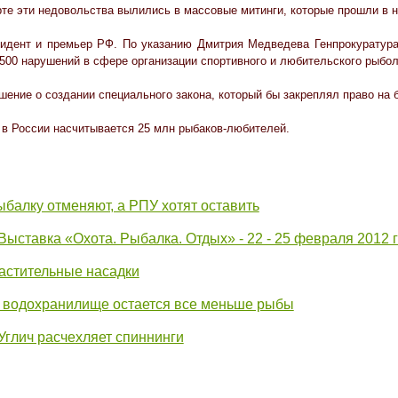
рте эти недовольства вылились в массовые митинги, которые прошли в н
дент и премьер РФ. По указанию Дмитрия Медведева Генпрокуратура 
500 нарушений в сфере организации спортивного и любительского рыбол
шение о создании специального закона, который бы закреплял право на 
в России насчитывается 25 млн рыбаков-любителей.
ыбалку отменяют, а РПУ хотят оставить
Выставка «Охота. Рыбалка. Отдых» - 22 - 25 февраля 2012 
астительные насадки
 водохранилище остается все меньше рыбы
Углич расчехляет спиннинги