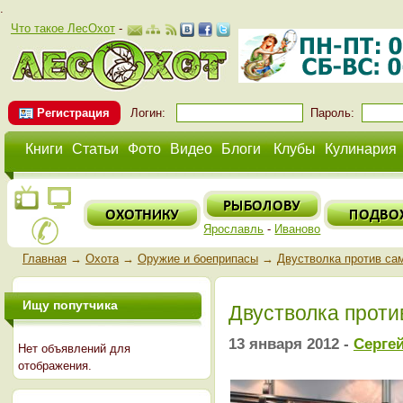
.
Что такое ЛесОхот
-
Регистрация
Логин:
Пароль:
Книги
Статьи
Фото
Видео
Блоги
Клубы
Кулинария
Ярославль
-
Иваново
Главная
→
Охота
→
Оружие и боеприпасы
→
Двустволка против са
Ищу попутчика
Двустволка проти
13 января 2012 -
Сергей
Нет объявлений для
отображения.