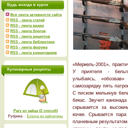
Будь всегда в курсе
Вся лента активности сайта
RSS - лента статей
RSS - лента видео
RSS - лента блогов
RSS - лента рецептов
RSS - лента библиотеки
RSS - лента форума
RSS - лента коментариев
«Меркель-2001», практи
Кулинарные рецепты
У приятеля - бельги
улыбаясь, «обозвав»
самозарядку пять патро
С писком мелькнув бел
бекас. Звучит канонада
скрывается за высоки
Рагу из зайца (2 способ)
кочке. Срывается пара
Рубрика: :
Блюда из зайчатины
плачевным результатом.