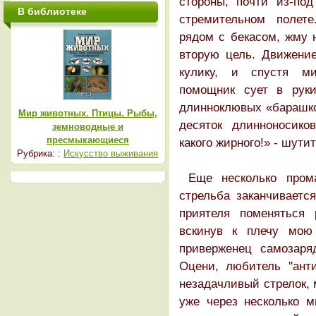
стороны, почти из-по
В библиотеке
стремительном полете
рядом с бекасом, жму 
вторую цель. Движение
кулику, и спустя ми
помощник сует в руки
длинноклювых «барашко
Мир животных. Птицы. Рыбы,
десяток длинноносико
земноводные и
пресмыкающиеся
какого жирного!» - шути
Рубрика: :
Искусство выживания
Еще несколько прома
стрельба заканчивается
приятеля поменяться 
вскинув к плечу мою 
приверженец самозаря
Оцени, любитель ''ант
незадачливый стрелок,
уже через несколько м