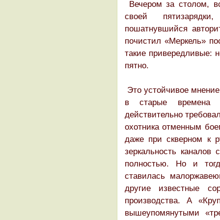
Вечером за столом, в
своей пятизарядки,
пошатнувшийся авторит
почистил «Меркель» по
такие привередливые: н
пятно.
Это устойчивое мнение 
в старые времена о
действительно требовал
охотника отменным боем
даже при скверном к 
зеркальность каналов 
полностью. Но и тог
ставилась малоржавею
другие известные со
производства. А «Кру
вышеупомянутыми «тр