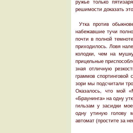
ружье только пятизар
решимости доказать это
Утка против обыкнов
набежавшие тучи полнос
почти в полной темноте
приходилось. Ловя нале
колодки, чем на мушку
прицельные приспособле
зная отличную резкост
граммов спортинговой с
зори мы подсчитали тр
Оказалось, что мой «
«Браунинга» на одну ут
гильзам у засидки мое
одну утиную голову 
автомат (простите за н