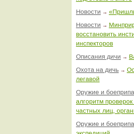
Новости
«Пришли
→
Новости
Минприр
→
восстановить инст
инспекторов
Описания дичи
В
→
Охота на дичь
Ос
→
легавой
Оружие и боеприп
алгоритм проверок
частных лиц, орга
Оружие и боеприп
экспедиций