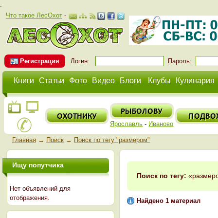
.
Что такое ЛесОхот
-
Регистрация
Логин:
Пароль:
Книги
Статьи
Фото
Видео
Блоги
Клубы
Кулинария
Ярославль
-
Иваново
Главная
→
Поиск
→
Поиск по тегу "размером"
Ищу попутчика
Поиск по тегу:
«размеро
Нет объявлений для
отображения.
Найдено 1 материал