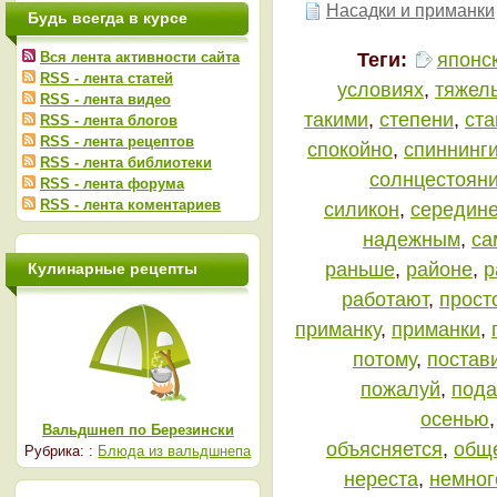
Насадки и приманки
Будь всегда в курсе
Теги:
японс
Вся лента активности сайта
RSS - лента статей
условиях
,
тяжел
RSS - лента видео
такими
,
степени
,
ста
RSS - лента блогов
RSS - лента рецептов
спокойно
,
спиннинг
RSS - лента библиотеки
солнцестоян
RSS - лента форума
RSS - лента коментариев
силикон
,
середин
надежным
,
са
раньше
,
районе
,
р
Кулинарные рецепты
работают
,
прост
приманку
,
приманки
,
потому
,
постав
пожалуй
,
пода
осенью
Вальдшнеп по Березински
объясняется
,
общ
Рубрика: :
Блюда из вальдшнепа
нереста
,
немног