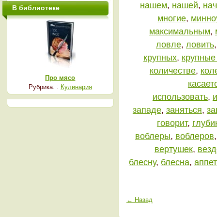
нашем
,
нашей
,
на
В библиотеке
многие
,
минно
максимальным
,
ловле
,
ловить
крупных
,
крупные
количестве
,
кол
Про мясо
касает
Рубрика: :
Кулинария
использовать
,
западе
,
заняться
,
за
говорит
,
глуби
воблеры
,
воблеров
вертушек
,
везд
блесну
,
блесна
,
аппет
← Назад