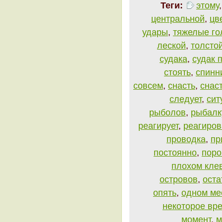
Теги:
этому
центральной
,
цв
удары
,
тяжелые го
леской
,
толсто
судака
,
судак 
стоять
,
спинн
совсем
,
снасть
,
снас
следует
,
сит
рыболов
,
рыбалк
реагирует
,
реагиров
проводка
,
пр
постоянно
,
поро
плохом кле
островов
,
оста
опять
,
одном ме
некоторое вр
момент
,
м