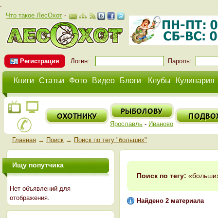
.
Что такое ЛесОхот
-
Регистрация
Логин:
Пароль:
Книги
Статьи
Фото
Видео
Блоги
Клубы
Кулинария
Ярославль
-
Иваново
Главная
→
Поиск
→
Поиск по тегу "больших"
Ищу попутчика
Поиск по тегу:
«больших
Нет объявлений для
отображения.
Найдено 2 материала