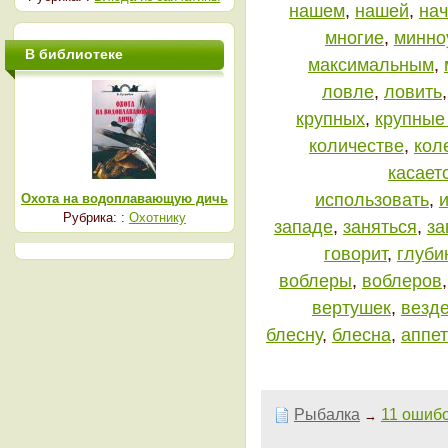
нашем
,
нашей
,
на
многие
,
минно
В библиотеке
максимальным
,
ловле
,
ловить
крупных
,
крупные
количестве
,
кол
касает
использовать
,
Охота на водоплавающую дичь
Рубрика: :
Охотнику
западе
,
заняться
,
за
говорит
,
глуби
воблеры
,
воблеров
вертушек
,
везд
блесну
,
блесна
,
аппет
Рыбалка
11 ошибо
→