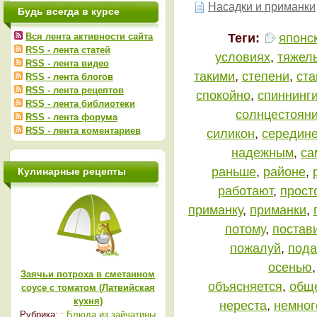
Насадки и приманки
Будь всегда в курсе
Теги:
японс
Вся лента активности сайта
RSS - лента статей
условиях
,
тяжел
RSS - лента видео
такими
,
степени
,
ста
RSS - лента блогов
RSS - лента рецептов
спокойно
,
спиннинг
RSS - лента библиотеки
солнцестоян
RSS - лента форума
RSS - лента коментариев
силикон
,
середин
надежным
,
са
раньше
,
районе
,
Кулинарные рецепты
работают
,
прост
приманку
,
приманки
,
потому
,
постав
пожалуй
,
пода
осенью
Заячьи потроха в сметанном
объясняется
,
общ
соусе с томатом (Латвийская
кухня)
нереста
,
немног
Рубрика: :
Блюда из зайчатины