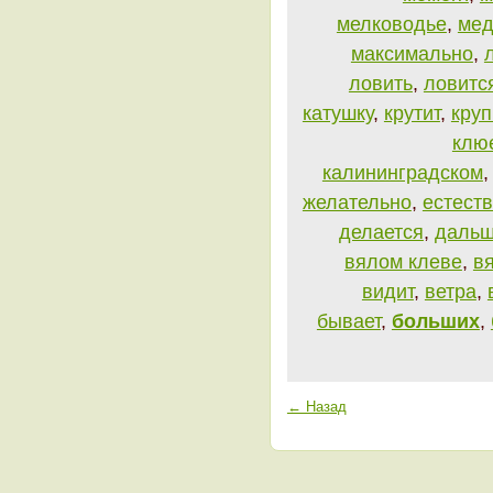
мелководье
,
мед
максимально
,
ловить
,
ловитс
катушку
,
крутит
,
кру
клю
калининградском
желательно
,
естест
делается
,
даль
вялом клеве
,
в
видит
,
ветра
,
бывает
,
больших
,
← Назад