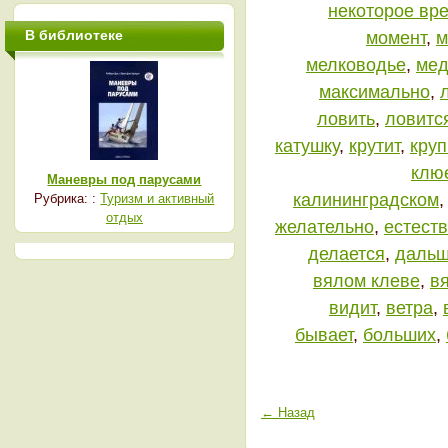
некоторое вр
В библиотеке
момент
,
м
мелководье
,
мед
максимально
,
ловить
,
ловитс
катушку
,
крутит
,
кру
клю
Маневры под парусами
калининградском
Рубрика: :
Туризм и активный
отдых
желательно
,
естест
делается
,
даль
вялом клеве
,
в
видит
,
ветра
,
бывает
,
больших
,
← Назад