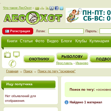
.
Что такое ЛесОхот
-
Регистрация
Логин:
Пароль:
Книги
Статьи
Фото
Видео
Блоги
Клубы
Кулинария
Ярославль
-
Иваново
Главная
→
Поиск
→
Поиск по тегу "основное"
Ищу попутчика
Поиск по тегу:
«основно
Нет объявлений для
отображения.
Найдено 1 материал