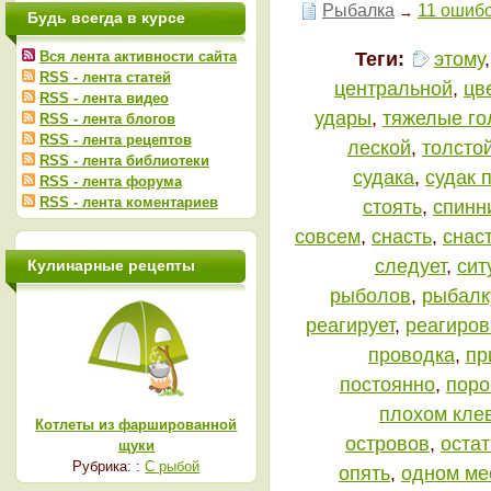
Рыбалка
11 ошибо
→
Будь всегда в курсе
Теги:
этому
Вся лента активности сайта
RSS - лента статей
центральной
,
цв
RSS - лента видео
удары
,
тяжелые го
RSS - лента блогов
RSS - лента рецептов
леской
,
толсто
RSS - лента библиотеки
судака
,
судак 
RSS - лента форума
RSS - лента коментариев
стоять
,
спинн
совсем
,
снасть
,
снас
следует
,
сит
Кулинарные рецепты
рыболов
,
рыбалк
реагирует
,
реагиров
проводка
,
пр
постоянно
,
поро
плохом кле
Котлеты из фаршированной
островов
,
остат
щуки
Рубрика: :
С рыбой
опять
,
одном ме