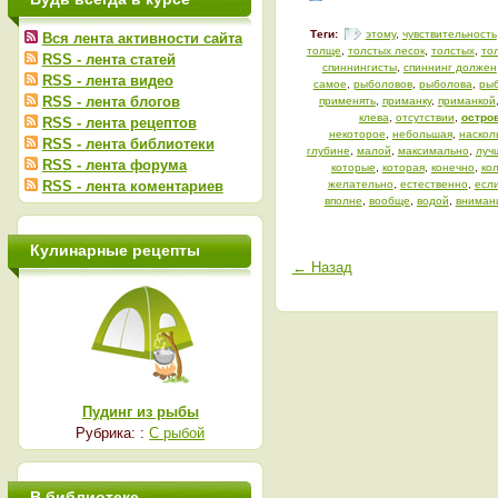
Теги:
этому
,
чувствительность
Вся лента активности сайта
толще
,
толстых лесок
,
толстых
,
то
RSS - лента статей
спиннингисты
,
спиннинг должен
RSS - лента видео
самое
,
рыболовов
,
рыболова
,
ры
RSS - лента блогов
применять
,
приманку
,
приманкой
клева
,
отсутствии
,
остро
RSS - лента рецептов
некоторое
,
небольшая
,
наскол
RSS - лента библиотеки
глубине
,
малой
,
максимально
,
луч
RSS - лента форума
которые
,
которая
,
конечно
,
ко
RSS - лента коментариев
желательно
,
естественно
,
есл
вполне
,
вообще
,
водой
,
вниман
Кулинарные рецепты
← Назад
Пудинг из рыбы
Рубрика: :
С рыбой
В библиотеке