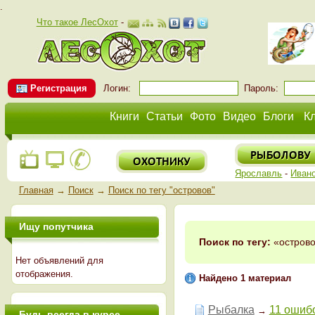
.
Что такое ЛесОхот
-
Регистрация
Логин:
Пароль:
Книги
Статьи
Фото
Видео
Блоги
К
Ярославль
-
Иван
Главная
→
Поиск
→
Поиск по тегу "островов"
Ищу попутчика
Поиск по тегу:
«острово
Нет объявлений для
отображения.
Найдено 1 материал
Рыбалка
11 ошиб
→
Будь всегда в курсе