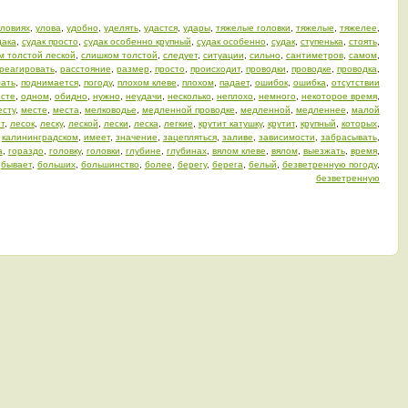
словиях
,
улова
,
удобно
,
уделять
,
удастся
,
удары
,
тяжелые головки
,
тяжелые
,
тяжелее
,
дака
,
судак просто
,
судак особенно крупный
,
судак особенно
,
судак
,
ступенька
,
стоять
,
м толстой леской
,
слишком толстой
,
следует
,
ситуации
,
сильно
,
сантиметров
,
самом
,
реагировать
,
расстояние
,
размер
,
просто
,
происходит
,
проводки
,
проводке
,
проводка
,
ать
,
поднимается
,
погоду
,
плохом клеве
,
плохом
,
падает
,
ошибок
,
ошибка
,
отсутствии
сте
,
одном
,
обидно
,
нужно
,
неудачи
,
несколько
,
неплохо
,
немного
,
некоторое время
,
есту
,
месте
,
места
,
мелководье
,
медленной проводке
,
медленной
,
медленнее
,
малой
т
,
лесок
,
леску
,
леской
,
лески
,
леска
,
легкие
,
крутит катушку
,
крутит
,
крупный
,
которых
,
,
калининградском
,
имеет
,
значение
,
зацепляться
,
заливе
,
зависимости
,
забрасывать
,
а
,
гораздо
,
головку
,
головки
,
глубине
,
глубинах
,
вялом клеве
,
вялом
,
выезжать
,
время
,
,
бывает
,
больших
,
большинство
,
более
,
берегу
,
берега
,
белый
,
безветренную погоду
,
безветренную