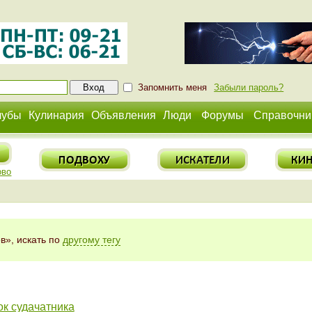
Запомнить меня
Забыли пароль?
лубы
Кулинария
Объявления
Люди
Форумы
Справочни
ово
в», искать по
другому тегу
ок судачатника