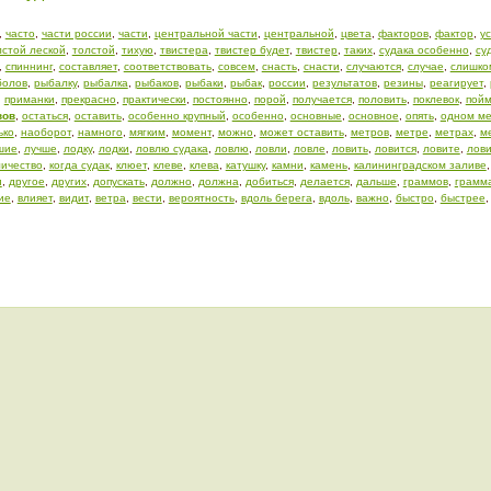
,
часто
,
части россии
,
части
,
центральной части
,
центральной
,
цвета
,
факторов
,
фактор
,
у
лстой леской
,
толстой
,
тихую
,
твистера
,
твистер будет
,
твистер
,
таких
,
судака особенно
,
су
,
спиннинг
,
составляет
,
соответствовать
,
совсем
,
снасть
,
снасти
,
случаются
,
случае
,
слишко
болов
,
рыбалку
,
рыбалка
,
рыбаков
,
рыбаки
,
рыбак
,
россии
,
результатов
,
резины
,
реагирует
,
,
приманки
,
прекрасно
,
практически
,
постоянно
,
порой
,
получается
,
половить
,
поклевок
,
пойм
вов
,
остаться
,
оставить
,
особенно крупный
,
особенно
,
основные
,
основное
,
опять
,
одном ме
ько
,
наоборот
,
намного
,
мягким
,
момент
,
можно
,
может оставить
,
метров
,
метре
,
метрах
,
м
шие
,
лучше
,
лодку
,
лодки
,
ловлю судака
,
ловлю
,
ловли
,
ловле
,
ловить
,
ловится
,
ловите
,
лови
личество
,
когда судак
,
клюет
,
клеве
,
клева
,
катушку
,
камни
,
камень
,
калининградском заливе
и
,
другое
,
других
,
допускать
,
должно
,
должна
,
добиться
,
делается
,
дальше
,
граммов
,
грамм
ие
,
влияет
,
видит
,
ветра
,
вести
,
вероятность
,
вдоль берега
,
вдоль
,
важно
,
быстро
,
быстрее