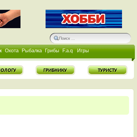
к
Охота
Рыбалка
Грибы
F.a.q
Игры