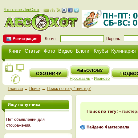
.
Что такое ЛесОхот
-
Регистрация
Логин:
Пароль:
Книги
Статьи
Фото
Видео
Блоги
Клубы
Кулинария
Ярославль
-
Иваново
Главная
→
Поиск
→
Поиск по тегу "твистер"
Ищу попутчика
Поиск по тегу:
«твистер»
Нет объявлений для
отображения.
Найдено 4 материала