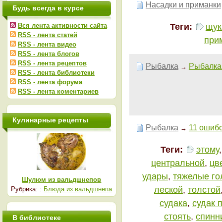
Насадки и приманки
Будь всегда в курсе
Теги:
щук
Вся лента активности сайта
RSS - лента статей
при
RSS - лента видео
RSS - лента блогов
RSS - лента рецептов
Рыбалка
Рыбалка 
→
RSS - лента библиотеки
RSS - лента форума
RSS - лента коментариев
Кулинарные рецепты
Рыбалка
11 ошибо
→
Теги:
этому
центральной
,
цв
удары
,
тяжелые го
Шулюм из вальдшнепов
леской
,
толстой
Рубрика: :
Блюда из вальдшнепа
судака
,
судак 
стоять
,
спинн
В библиотеке