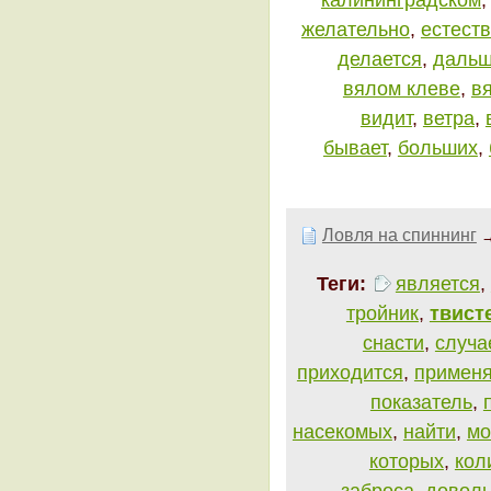
желательно
,
естест
делается
,
даль
вялом клеве
,
в
видит
,
ветра
,
бывает
,
больших
,
Ловля на спиннинг
Теги:
является
,
тройник
,
твист
снасти
,
случа
приходится
,
применя
показатель
,
насекомых
,
найти
,
мо
которых
,
кол
заброса
,
довол