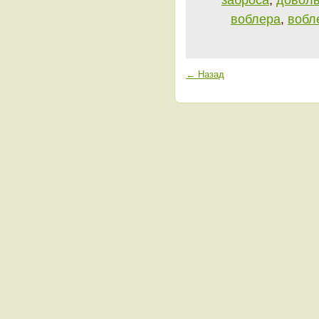
воблера
,
вобл
← Назад