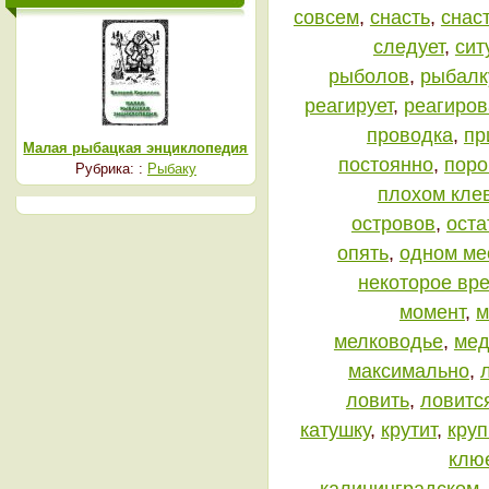
совсем
,
снасть
,
снас
следует
,
сит
рыболов
,
рыбалк
реагирует
,
реагиров
проводка
,
пр
Малая рыбацкая энциклопедия
постоянно
,
поро
Рубрика: :
Рыбаку
плохом кле
островов
,
оста
опять
,
одном ме
некоторое вр
момент
,
м
мелководье
,
мед
максимально
,
ловить
,
ловитс
катушку
,
крутит
,
кру
клю
калининградском