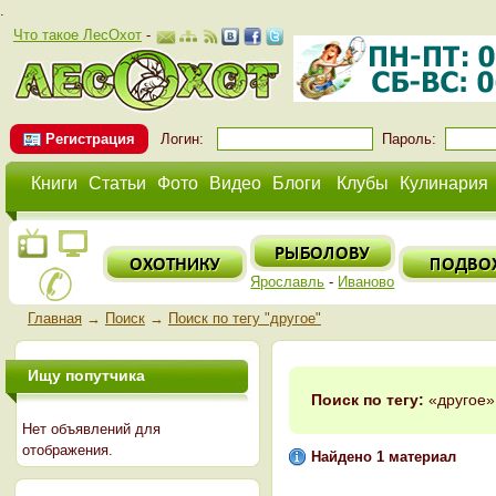
.
Что такое ЛесОхот
-
Регистрация
Логин:
Пароль:
Книги
Статьи
Фото
Видео
Блоги
Клубы
Кулинария
Ярославль
-
Иваново
Главная
→
Поиск
→
Поиск по тегу "другое"
Ищу попутчика
Поиск по тегу:
«другое»
Нет объявлений для
отображения.
Найдено 1 материал