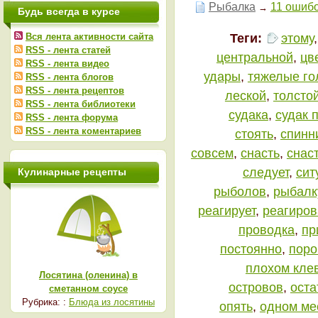
Рыбалка
11 ошибо
→
Будь всегда в курсе
Теги:
этому
Вся лента активности сайта
RSS - лента статей
центральной
,
цв
RSS - лента видео
удары
,
тяжелые го
RSS - лента блогов
RSS - лента рецептов
леской
,
толсто
RSS - лента библиотеки
судака
,
судак 
RSS - лента форума
RSS - лента коментариев
стоять
,
спинн
совсем
,
снасть
,
снас
следует
,
сит
Кулинарные рецепты
рыболов
,
рыбалк
реагирует
,
реагиров
проводка
,
пр
постоянно
,
поро
плохом кле
Лосятина (оленина) в
островов
,
оста
сметанном соусе
Рубрика: :
Блюда из лосятины
опять
,
одном ме