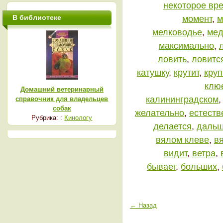
некоторое вр
В библиотеке
момент
,
м
мелководье
,
мед
максимально
,
ловить
,
ловитс
катушку
,
крутит
,
кру
клю
Домашний ветеринарный
калининградском
справочник для владельцев
собак
желательно
,
естеств
Рубрика: :
Кинологу
делается
,
даль
вялом клеве
,
в
видит
,
ветра
,
бывает
,
больших
,
← Назад