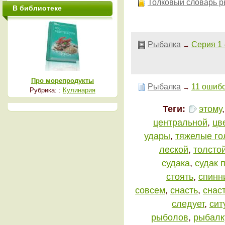
Толковый словарь 
В библиотеке
Рыбалка
Серия 1 
→
Про морепродукты
Рыбалка
11 ошибо
→
Рубрика: :
Кулинария
Теги:
этому
центральной
,
цв
удары
,
тяжелые го
леской
,
толсто
судака
,
судак 
стоять
,
спинн
совсем
,
снасть
,
снас
следует
,
сит
рыболов
,
рыбалк