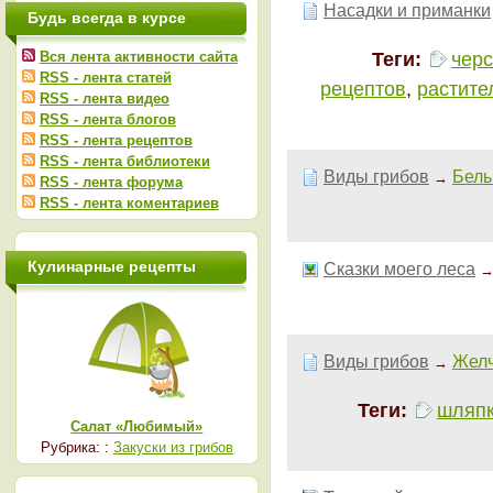
Насадки и приманки
Будь всегда в курсе
Теги:
чер
Вся лента активности сайта
RSS - лента статей
рецептов
,
растите
RSS - лента видео
RSS - лента блогов
RSS - лента рецептов
RSS - лента библиотеки
Виды грибов
Белы
→
RSS - лента форума
RSS - лента коментариев
Кулинарные рецепты
Сказки моего леса
Виды грибов
Желч
→
Теги:
шляп
Салат «Любимый»
Рубрика: :
Закуски из грибов