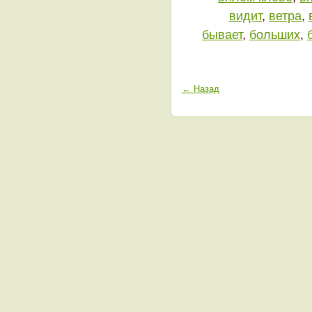
видит
,
ветра
,
бывает
,
больших
,
← Назад