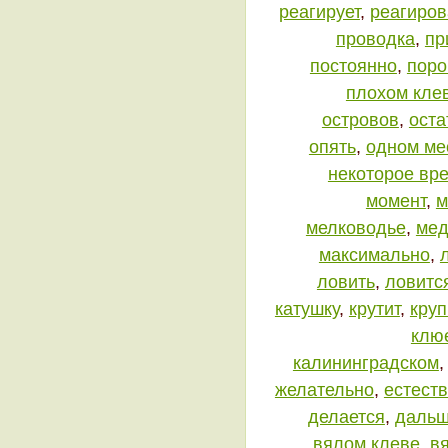
реагирует
,
реагиров
проводка
,
пр
постоянно
,
поро
плохом кле
островов
,
оста
опять
,
одном ме
некоторое вр
момент
,
м
мелководье
,
мед
максимально
,
ловить
,
ловитс
катушку
,
крутит
,
кру
клю
калининградском
желательно
,
естест
делается
,
даль
вялом клеве
,
в