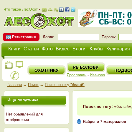
.
Что такое ЛесОхот
-
Регистрация
Логин:
Пароль:
Книги
Статьи
Фото
Видео
Блоги
Клубы
Кулинария
Ярославль
-
Иваново
Главная
→
Поиск
→
Поиск по тегу "белый"
Ищу попутчика
Поиск по тегу:
«белый»,
Нет объявлений для
отображения.
Найдено 7 материалов