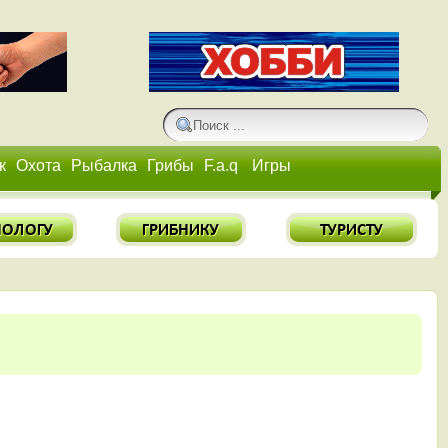
к
Охота
Рыбалка
Грибы
F.a.q
Игры