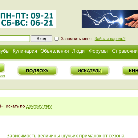
Запомнить меня
Забыли пароль?
лубы
Кулинария
Объявления
Люди
Форумы
Справочни
ово
», искать по
другому тегу
Зависимость величины щучьих приманок от сезона
→