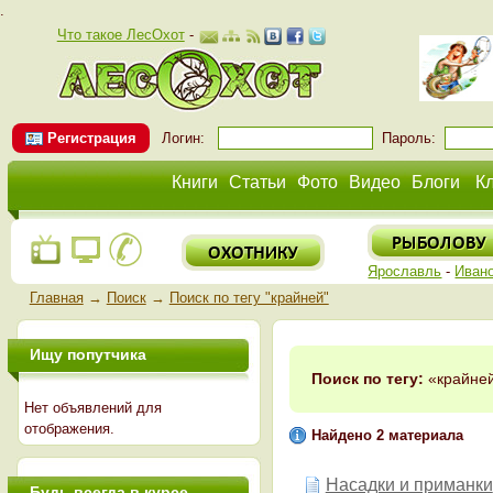
.
Что такое ЛесОхот
-
Регистрация
Логин:
Пароль:
Книги
Статьи
Фото
Видео
Блоги
К
Ярославль
-
Иван
Главная
→
Поиск
→
Поиск по тегу "крайней"
Ищу попутчика
Поиск по тегу:
«крайней
Нет объявлений для
отображения.
Найдено 2 материала
Насадки и приманки
Будь всегда в курсе