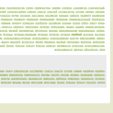
феев
,
троллингистов
,
типов
,
температура
,
такими
,
степени
,
становится
,
стандартный
,
едей
,
солнцестояния
,
совсем
,
снасти
,
снастей
,
случаи когда
,
случаи
,
скорее
,
сколько
,
зультаты
,
редко
,
регионе
,
раттлины
,
расцветки
,
раньше
,
районе
,
размеру
,
размером
,
,
приманок
,
приманку
,
приманки
,
приманками
,
приманка
,
привлекательной
,
прекрасно
,
,
повыше
,
период
,
открытых
,
особенно
,
основном
,
осенью
,
осени
,
опять
,
опыту
,
окунь
,
ь
,
нереста
,
немного
,
некоторых
,
неделю
,
небольшие
,
наших
,
нашим
,
нашем регионе
,
елочи
,
мелкой
,
мелководье
,
медленно
,
малька
,
максимальным
,
максимально
,
любых
,
ов
,
крупных
,
крупные приманки
,
крупные
,
крупную
,
крупная
,
крайней
,
которые
,
которая
,
ки
,
использовать крупные
,
использовать
,
использования
,
иногда
,
имитациями
,
имеют
,
,
выход
,
высокой
,
встретите
,
время
,
времена
,
вообще
,
водоемах
,
воблеры
,
воблеров
,
ьшей
,
более
,
блесны
,
блесну
,
блесна
,
аппетит
,
активности
,
агрессии
,
агрессивностью
,
агрессивности
,
авторы
,
абсолютно
,
nbsp
лько
,
сразу
,
спиннингом
,
составляет
,
снасть
,
снасти
,
случае
,
самые
,
размера
,
размер
,
клевок
,
показатель
,
поверхности
,
плотвы
,
плотву
,
плотва
,
первых
,
несколько
,
немного
,
,
иногда
,
значительно
,
засекается
,
заметить
,
заброса
,
довольно
,
дальность
,
грузило
,
,
включая
,
весьма
,
весом
,
вертушки
,
вертушка
,
более
,
блесны
,
блесну
,
mouche
,
mepps