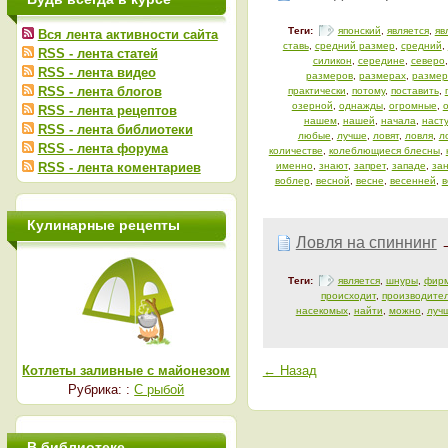
Теги:
японский
,
является
,
яв
Вся лента активности сайта
ставь
,
средний размер
,
средний
,
RSS - лента статей
силикон
,
середине
,
северо
RSS - лента видео
размеров
,
размерах
,
размер
RSS - лента блогов
практически
,
потому
,
поставить
,
озерной
,
однажды
,
огромные
,
RSS - лента рецептов
нашем
,
нашей
,
начала
,
наст
RSS - лента библиотеки
любые
,
лучше
,
ловят
,
ловля
,
л
RSS - лента форума
количестве
,
колеблющиеся блесны
,
RSS - лента коментариев
именно
,
знают
,
запрет
,
западе
,
зан
воблер
,
весной
,
весне
,
весенней
,
в
Кулинарные рецепты
Ловля на спиннинг
Теги:
является
,
шнуры
,
фир
происходит
,
производите
насекомых
,
найти
,
можно
,
луч
Котлеты заливные с майонезом
← Назад
Рубрика: :
С рыбой
В библиотеке