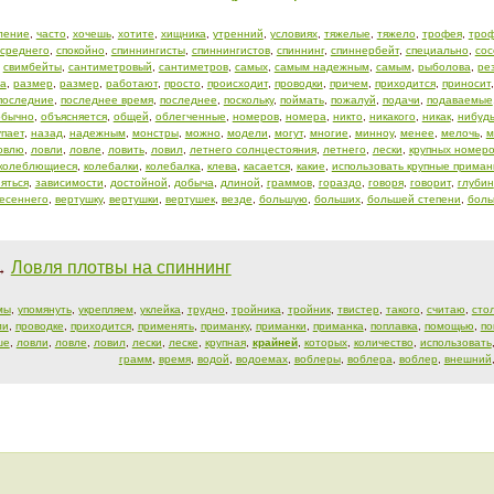
ление
,
часто
,
хочешь
,
хотите
,
хищника
,
утренний
,
условиях
,
тяжелые
,
тяжело
,
трофея
,
тро
среднего
,
спокойно
,
спиннингисты
,
спиннингистов
,
спиннинг
,
спиннербейт
,
специально
,
сос
,
свимбейты
,
сантиметровый
,
сантиметров
,
самых
,
самым надежным
,
самым
,
рыболова
,
ре
а
,
размер
,
размер
,
работают
,
просто
,
происходит
,
проводки
,
причем
,
приходится
,
приносит
последние
,
последнее время
,
последнее
,
поскольку
,
поймать
,
пожалуй
,
подачи
,
подаваемые
обычно
,
объясняется
,
общей
,
облегченные
,
номеров
,
номера
,
никто
,
никакого
,
никак
,
нибуд
упает
,
назад
,
надежным
,
монстры
,
можно
,
модели
,
могут
,
многие
,
минноу
,
менее
,
мелочь
,
м
овлю
,
ловли
,
ловле
,
ловить
,
ловил
,
летнего солнцестояния
,
летнего
,
лески
,
крупных номер
колеблющиеся
,
колебалки
,
колебалка
,
клева
,
касается
,
какие
,
использовать крупные приман
яться
,
зависимости
,
достойной
,
добыча
,
длиной
,
граммов
,
гораздо
,
говоря
,
говорит
,
глубин
есеннего
,
вертушку
,
вертушки
,
вертушек
,
везде
,
большую
,
больших
,
большей степени
,
бол
Ловля плотвы на спиннинг
→
мы
,
упомянуть
,
укрепляем
,
уклейка
,
трудно
,
тройника
,
тройник
,
твистер
,
такого
,
считаю
,
сто
ли
,
проводке
,
приходится
,
применять
,
приманку
,
приманки
,
приманка
,
поплавка
,
помощью
,
по
ше
,
ловли
,
ловле
,
ловил
,
лески
,
леске
,
крупная
,
крайней
,
которых
,
количество
,
использовать
грамм
,
время
,
водой
,
водоемах
,
воблеры
,
воблера
,
воблер
,
внешний